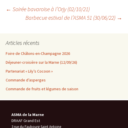
Navigation
←
Soirée bavaroise à l’Orjy (02/10/21)
Barbecue estival de l’ASMA 51 (30/06/22)
→
des
Articles récents
articles
Foire de Châlons-en-Champagne 2026
Déjeuner-croisière sur la Marne (12/09/26)
Partenariat « Lily’s Cocoon »
Commande d’asperges
Commande de fruits et légumes de saison
ASMA de la Marne
DRAAF Grand Est
3 rue du Faubourg Saint Antoine