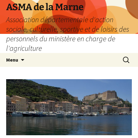
Aller
ASMA de la Marne
au
Association départementale d'action
contenu
sociale, culturelle, sportive et de loisirs des
personnels du ministère en charge de
l'agriculture
Recherc
Menu