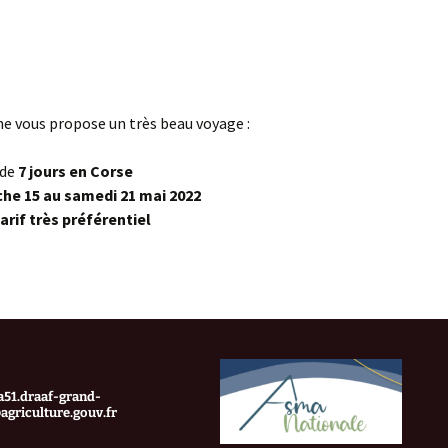
ne vous propose un très beau voyage :
de
7 jours en Corse
he 15 au samedi 21 mai 2022
arif très préférentiel
Corse (mai 2022)
51.draaf-grand-
agriculture.gouv.fr