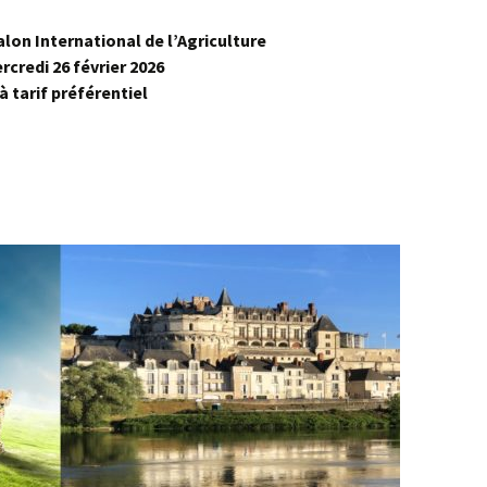
alon International de l’Agriculture
rcredi 26 février 2026
à
tarif préférentiel
national de l’Agriculture (26/02/2025)