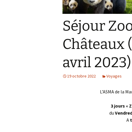
Séjour Zoo
Châteaux (
avril 2023)
19 octobre 2022
Voyages
L’ASMA de la Mar
3 jours «
du
Vendredi
A
t