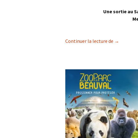
Une s
ortie au S
Me
Salon Inter
Continuer la lecture de
→