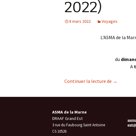
2022)
8 mars 2022
Voyages
L’ASMA de la Mar
du
dimanc
A
t
Voyage en 
Continuer la lecture de
→
ASMA de la Marne
DRAAF Grand Est
asma
3 rue du Faubourg Saint Antoine
est@
CS 10526