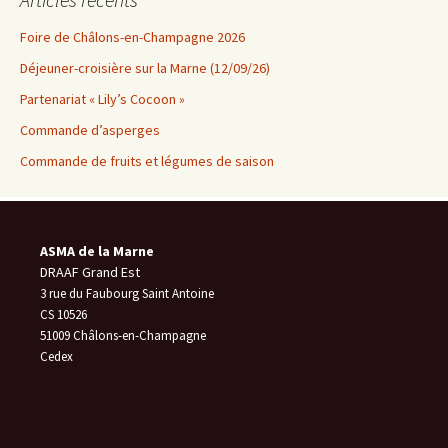
articles
Foire de Châlons-en-Champagne 2026
Déjeuner-croisière sur la Marne (12/09/26)
Partenariat « Lily’s Cocoon »
Commande d’asperges
Commande de fruits et légumes de saison
ASMA de la Marne
DRAAF Grand Est
3 rue du Faubourg Saint Antoine
CS 10526
51009 Châlons-en-Champagne
Cedex