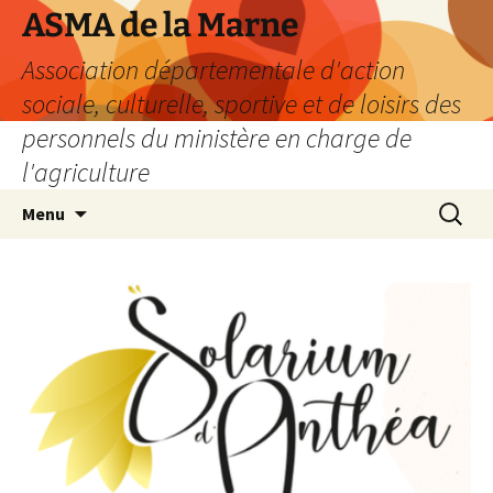
Aller
ASMA de la Marne
au
Association départementale d'action
contenu
sociale, culturelle, sportive et de loisirs des
personnels du ministère en charge de
l'agriculture
Recherc
Menu