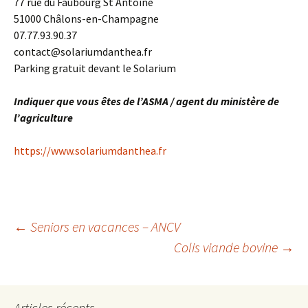
77 rue du Faubourg St Antoine
51000 Châlons-en-Champagne
07.77.93.90.37
contact@solariumdanthea.fr
Parking gratuit devant le Solarium
Indiquer que vous êtes de l’ASMA / agent du ministère de
l’agriculture
https://www.solariumdanthea.fr
Navigation
←
Seniors en vacances – ANCV
Colis viande bovine
→
des
Articles récents