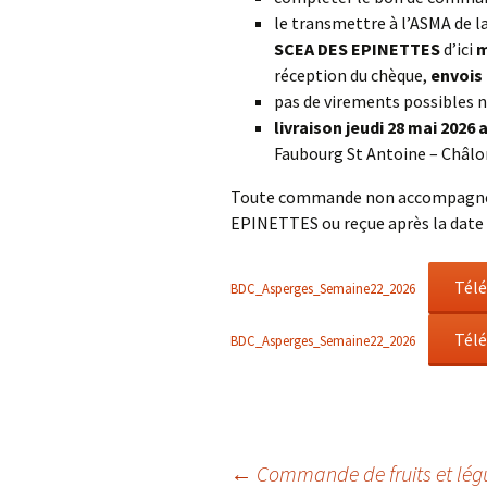
le transmettre à l’ASMA de l
SCEA DES EPINETTES
d’ici
m
réception du chèque,
envois 
pas de virements possibles n
livraison jeudi 28 mai 2026
Faubourg St Antoine – Châl
Toute commande non accompagnée 
EPINETTES ou reçue après la date 
Tél
BDC_Asperges_Semaine22_2026
Tél
BDC_Asperges_Semaine22_2026
←
Commande de fruits et lég