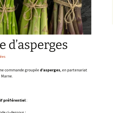
 d’asperges
ées
 une commande groupée
d’asperges
, en partenariat
a Marne.
if préférentiel
:
de ci-dessous ;