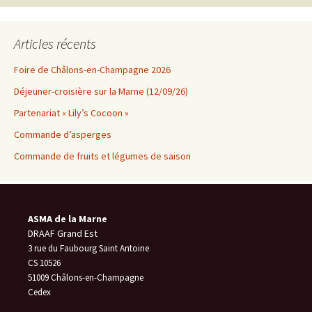
Articles récents
Foire de Châlons-en-Champagne 2026
Déjeuner-croisière sur la Marne (12/09/26)
Partenariat « Lily’s Cocoon »
Commande d’asperges
Commande de fruits et légumes de saison
ASMA de la Marne
DRAAF Grand Est
3 rue du Faubourg Saint Antoine
CS 10526
51009 Châlons-en-Champagne
Cedex