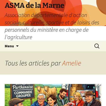
Aller
ASMA de la Marne
au
Association départementale d'action
contenu
sociale, culturelle, sportive et de loisirs des
personnels du ministère en charge de
l'agriculture
Recherc
Menu
Tous les articles par
Amelie