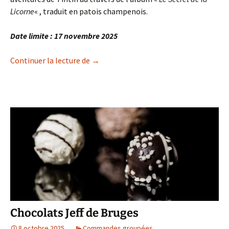
Licorne
« , traduit en patois champenois.
Date limite : 17 novembre 2025
Bande-Dessinée Tintin en langue cham
Continuer la lecture de
→
Chocolats Jeff de Bruges
8 octobre 2025
Commandes groupées