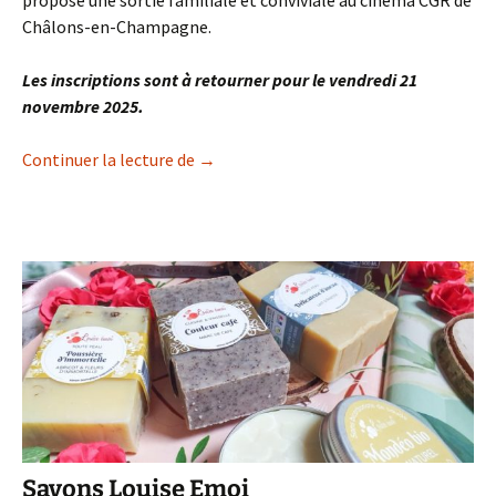
propose une sortie familiale et conviviale au cinéma CGR de
Châlons-en-Champagne.
Les inscriptions sont à retourner pour le vendredi 21
novembre 2025.
Sortie Cinéma (30/11/25)
Continuer la lecture de
→
Savons Louise Emoi