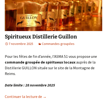
Spiritueux Distillerie Guillon
7 novembre 2025
Commandes groupées
Pour les fêtes de fin d’année, l’ASMA 51 vous propose une
commande groupée de spiritueux locaux
auprès de la
Distillerie GUILLON située sur le site de la Montagne de
Reims.
Date limite : 28 novembre 2025
Spiritueux Distillerie Guillon
Continuer la lecture de
→