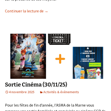
Motion du 12/06/2025 : Moyens dédiés à 
Continuer la lecture de
→
Sortie Cinéma (30/11/25)
4 novembre 2025
Activités & évènements
Pour les fêtes de fin d’année, l’ASMA de la Marne vous