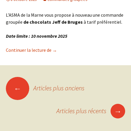
L’ASMA de la Marne vous propose à nouveau une commande
groupée
de chocolats Jeff de Bruges
à tarif préférentiel.
Date limite : 10 novembre 2025
Chocolats Jeff de Bruges
Continuer la lecture de
→
Navigation
←
Articles plus anciens
des
→
Articles plus récents
articles